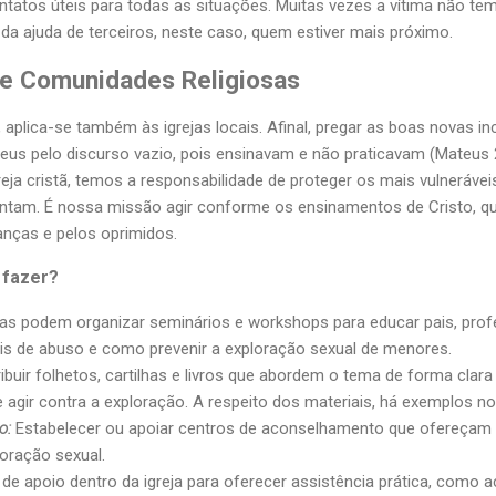
tatos úteis para todas as situações. Muitas vezes a vítima não tem
 da ajuda de terceiros, neste caso, quem estiver mais próximo.
de Comunidades Religiosas
, aplica-se também às igrejas locais. Afinal, pregar as boas novas i
seus pelo discurso vazio, pois ensinavam e não praticavam (Mateus 2
 cristã, temos a responsabilidade de proteger os mais vulneráveis 
frentam. É nossa missão agir conforme os ensinamentos de Cristo,
anças e pelos oprimidos.
 fazer?
jas podem organizar seminários e workshops para educar pais, prof
is de abuso e como prevenir a exploração sexual de menores.
ibuir folhetos, cartilhas e livros que abordem o tema de forma clara
agir contra a exploração. A respeito dos materiais, há exemplos no
o:
Estabelecer ou apoiar centros de aconselhamento que ofereçam 
loração sexual.
 de apoio dentro da igreja para oferecer assistência prática, com