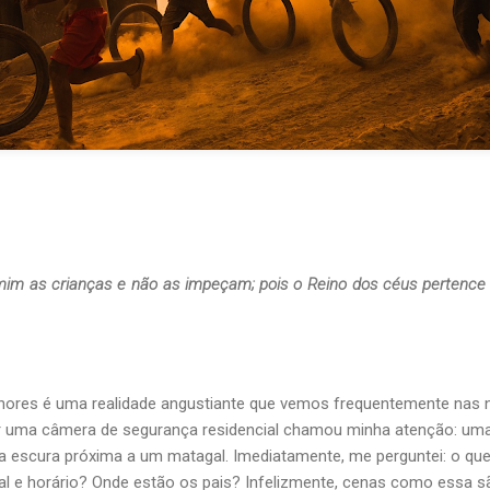
 mim as crianças e não as impeçam; pois o Reino dos céus pertenc
nores é uma realidade angustiante que vemos frequentemente nas n
 uma câmera de segurança residencial chamou minha atenção: um
a escura próxima a um matagal. Imediatamente, me perguntei: o qu
al e horário? Onde estão os pais? Infelizmente, cenas como essa