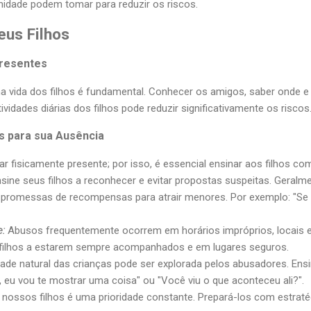
idade podem tomar para reduzir os riscos.
eus Filhos
Presentes
na vida dos filhos é fundamental. Conhecer os amigos, saber onde 
ividades diárias dos filhos pode reduzir significativamente os riscos
as para sua Ausência
 fisicamente presente; por isso, é essencial ensinar aos filhos como
sine seus filhos a reconhecer e evitar propostas suspeitas. Geralm
 e promessas de recompensas para atrair menores. Por exemplo: "S
e:
Abusos frequentemente ocorrem em horários impróprios, locais e
 filhos a estarem sempre acompanhados e em lugares seguros.
ade natural das crianças pode ser explorada pelos abusadores. Ens
eu vou te mostrar uma coisa" ou "Você viu o que aconteceu ali?".
nossos filhos é uma prioridade constante. Prepará-los com estraté