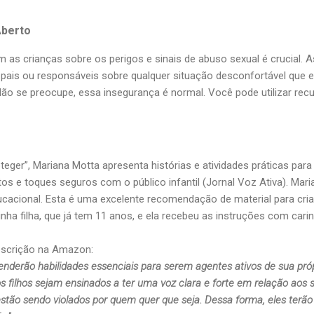
Aberto
as crianças sobre os perigos e sinais de abuso sexual é crucial. A
pais ou responsáveis sobre qualquer situação desconfortável que 
o se preocupe, essa insegurança é normal. Você pode utilizar recur
teger”, Mariana Motta apresenta histórias e atividades práticas par
tos e toques seguros com o público infantil (Jornal Voz Ativa). Mari
ucacional. Esta é uma excelente recomendação de material para cria
ha filha, que já tem 11 anos, e ela recebeu as instruções com carinh
escrição na Amazon:
prenderão habilidades essenciais para serem agentes ativos de sua próp
 filhos sejam ensinados a ter uma voz clara e forte em relação aos s
estão sendo violados por quem quer que seja. Dessa forma, eles terão 