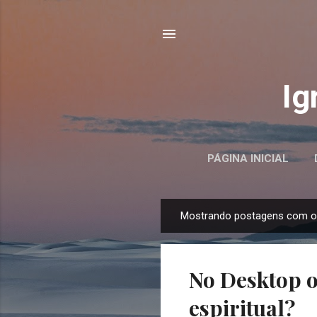
Ig
PÁGINA INICIAL
Mostrando postagens com o
P
o
s
No Desktop o
t
a
espiritual?
g