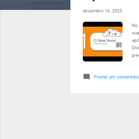
e
dezembro 16, 2025
n
s
No 
sua
apó
Div
pré
sub
est
Postar um comentári
“ar
do 
os v