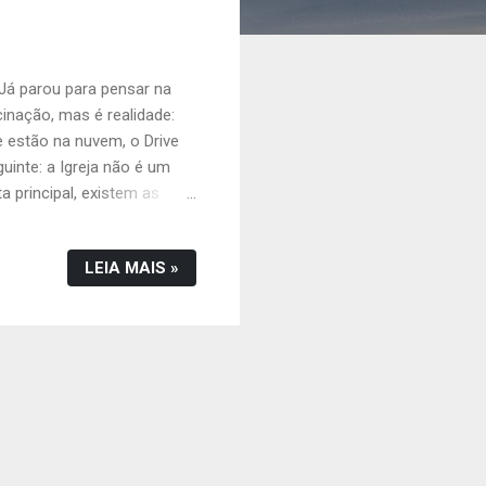
 Já parou para pensar na
inação, mas é realidade:
 estão na nuvem, o Drive
uinte: a Igreja não é um
 principal, existem as
ais (você!). É importante
 Divino. Onde está o seu
LEIA MAIS »
 a minha igreja, e as portas
eja de Cristo” foi criada, e