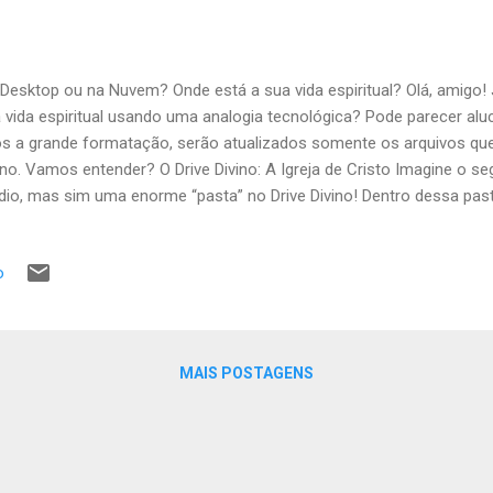
Desktop ou na Nuvem? Onde está a sua vida espiritual? Olá, amigo!
 vida espiritual usando uma analogia tecnológica? Pode parecer aluc
s a grande formatação, serão atualizados somente os arquivos que
ino. Vamos entender? O Drive Divino: A Igreja de Cristo Imagine o seg
dio, mas sim uma enorme “pasta” no Drive Divino! Dentro dessa pasta
pastas (as diversas denominações) e, claro, as suas pastas individu
armos conectados e armazenados na grande “Pasta Igreja”, no Drive
o
quivo”? Veja o que Jesus Cristo afirmou: Mateus 16:18 — “… edificarei
inferno não prevalecerão contra ela.” Em outras palavras, a “Pasta Igr
íru...
MAIS POSTAGENS