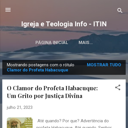
Pular para o conteúdo principal
Igreja e Teologia Info - ITIN
PÁGINA INICIAL
MAIS…
Mostrando postagens com o rótulo
MOSTRAR TUDO
P
Clamor do Profeta Habacuque
o
s
O Clamor do Profeta Habacuque:
t
Um Grito por Justiça Divina
a
g
julho 21, 2023
e
n
Até quando? Por que? Advertência do
profeta Habacuque. Até quando, Senhor,