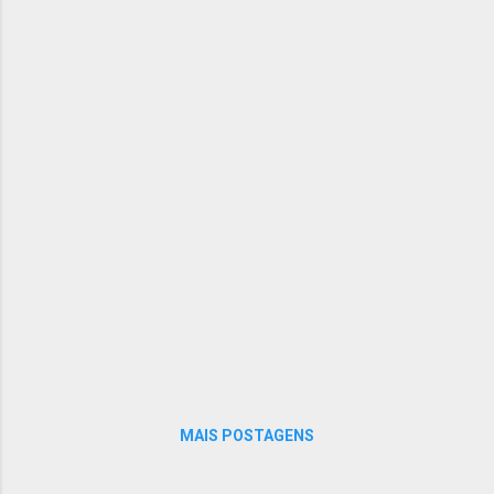
por voto secreto ou processo equivalente
que assegu...
MAIS POSTAGENS