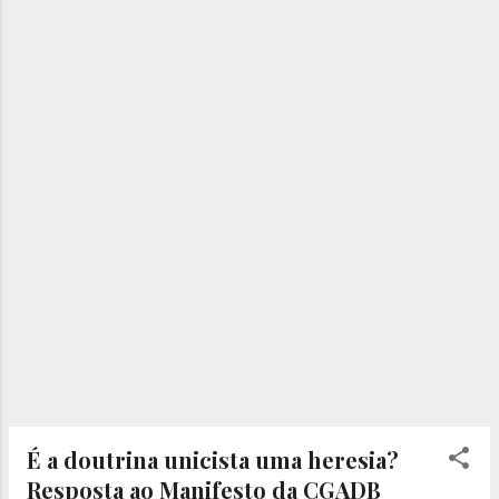
afirmações do pastor Esequias Soares em
seu mais novo livro de apoio da Escola
Bíblica Dominical (Revista Adultos, 1º
trimestre de...
É a doutrina unicista uma heresia?
Resposta ao Manifesto da CGADB