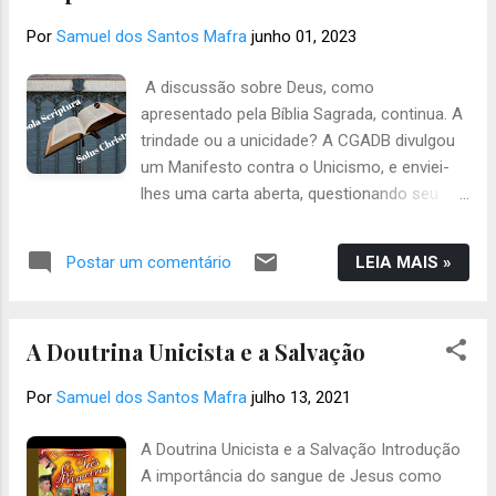
Por
Samuel dos Santos Mafra
junho 01, 2023
A discussão sobre Deus, como
apresentado pela Bíblia Sagrada, continua. A
trindade ou a unicidade? A CGADB divulgou
um Manifesto contra o Unicismo, e enviei-
lhes uma carta aberta, questionando seu
posicionamento. Depois da Reforma
Protestante, como está o Sola Scriptura? e
LEIA MAIS »
Postar um comentário
Solus Christus? A Reforma tem cinco
pilares, os cinco “solas” (somente): Sola
Scriptura (Somente a Bíblia e toda a Bíblia);
A Doutrina Unicista e a Salvação
Solus Christus (Somente Cristo); Sola Gratia
(Somente a Graça); Sola Fide (Somente a
Por
Samuel dos Santos Mafra
julho 13, 2021
Fé); Soli Deo Gloria (Somente a Deus Glória).
E o lema da Reforma é “Ecclesia Reformata
A Doutrina Unicista e a Salvação Introdução
et Semper Reformanda Est”, ou seja, “Igreja
A importância do sangue de Jesus como
reformada, sempre se