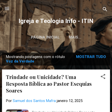
Pular para o conteúdo principal
Igreja e Teologia Info - ITIN
PÁGINA INICIAL
MAIS…
Mostrando postagens com o rótulo
MOSTRAR TUDO
P
Voz da Verdade
o
s
Trindade ou Unicidade? Uma
t
Resposta Bíblica ao Pastor Esequias
a
Soares
g
e
Por
Samuel dos Santos Mafra
janeiro 12, 2025
n