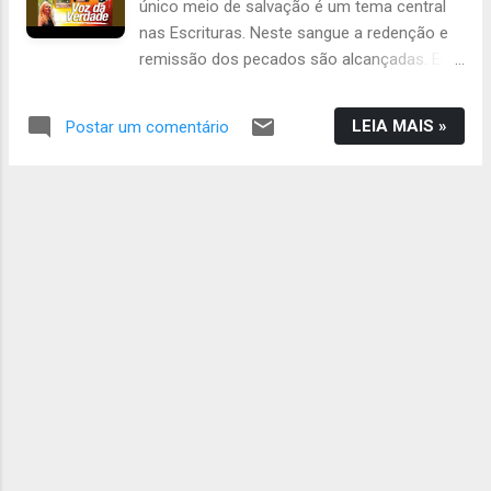
único meio de salvação é um tema central
reformando”(CRUCAMPUS). A discussão
nas Escrituras. Neste sangue a redenção e
não fecha, mas, e se nós pararmos para
remissão dos pecados são alcançadas. Em
observar "por fora", como ouvintes, com a
Efésios 1.7, é afirmado que em Jesus temos
Bíblia Sagrada em mãos, comparando cada
a redenção pelo seu sangue, demonstrando
texto dentro de seu contexto, como os
LEIA MAIS »
Postar um comentário
a importância desse sacrifício para a
cristãos de Bereia, para ver se as coisas são
reconciliação com Deus. Música: Sangue
mesmo assim (Atos 17.11)? É a doutrina
Salvador Compositor: Carlos A. Moysés
unicista uma heresia? Continue lendo, para
Muitos homens morreram por uma causa
compreender. Segue o cont...
Mas não puderam salvar minha alma Muitos
homens verteram sangue Mas tudo
terminou logo num instante Mas com Jesus
é diferente Seu sangue continua quente
Quente para salvar E amar, e amar e perdoar
Agora sou feliz pois encontrei o meu Senhor
Que fez os céus e a terra e todo este
esplendor Agora sou feliz pois tenho em
quem me apegar O sangue de Jesus está
quente pra salvar Ba...