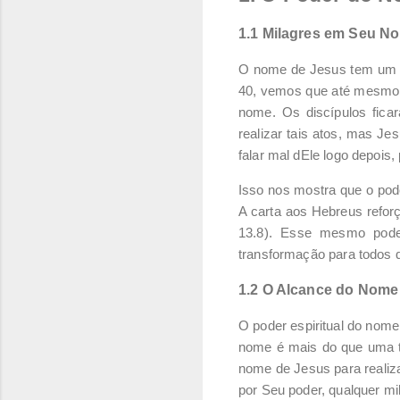
1.1 Milagres em Seu N
O nome de Jesus tem um po
40, vemos que até mesmo a
nome. Os discípulos fica
realizar tais atos, mas J
falar mal dEle logo depoi
Isso nos mostra que o pod
A carta aos Hebreus refor
13.8). Esse mesmo poder
transformação para todos 
1.2 O Alcance do Nome
O poder espiritual do nom
nome é mais do que uma t
nome de Jesus para realiza
por Seu poder, qualquer mi