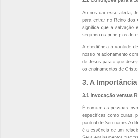
2.2 Condições para a S
Ao nos dar esse alerta, J
para entrar no Reino dos
significa que a salvaçã
segundo os princípios do e
A obediência à vontade d
nosso relacionamento com 
de Jesus para o que deseja
os ensinamentos de Cristo,
3. A Importânci
3.1 Invocação versus 
É comum as pessoas invo
específicas como curas, p
pontual de Seu nome. A dif
é a essência de um relaci
Seus ensinamentos traz tr