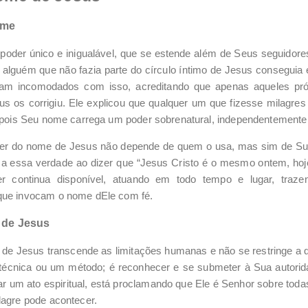
ome
der único e inigualável, que se estende além de Seus seguidore
lguém que não fazia parte do círculo íntimo de Jesus consegui
ram incomodados com isso, acreditando que apenas aqueles pr
esus os corrigiu. Ele explicou que qualquer um que fizesse milagr
s, pois Seu nome carrega um poder sobrenatural, independentemente
er do nome de Jesus não depende de quem o usa, mas sim de Sua 
ça essa verdade ao dizer que “Jesus Cristo é o mesmo ontem, ho
 continua disponível, atuando em todo tempo e lugar, trazend
que invocam o nome dEle com fé.
 de Jesus
e de Jesus transcende as limitações humanas e não se restringe a 
écnica ou um método; é reconhecer e se submeter à Sua autori
r um ato espiritual, está proclamando que Ele é Senhor sobre tod
lagre pode acontecer.