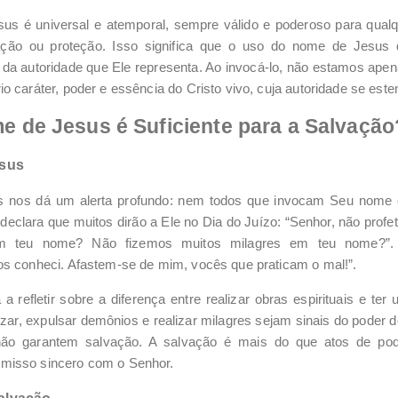
s é universal e atemporal, sempre válido e poderoso para qual
rtação ou proteção. Isso significa que o uso do nome de Jesu
da autoridade que Ele representa. Ao invocá-lo, não estamos a
 caráter, poder e essência do Cristo vivo, cuja autoridade se esten
e de Jesus é Suficiente para a Salvação
esus
s nos dá um alerta profundo: nem todos que invocam Seu nome 
declara que muitos dirão a Ele no Dia do Juízo: “Senhor, não pro
m teu nome? Não fizemos muitos milagres em teu nome?”. 
os conheci. Afastem-se de mim, vocês que praticam o mal!”.
a refletir sobre a diferença entre realizar obras espirituais e te
ar, expulsar demônios e realizar milagres sejam sinais do poder 
 não garantem salvação. A salvação é mais do que atos de pod
misso sincero com o Senhor.