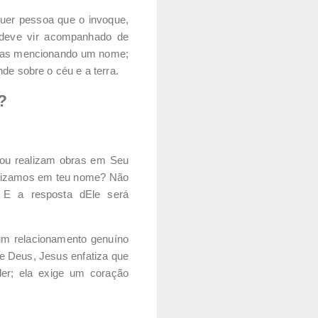
quer pessoa que o invoque,
s deve vir acompanhado de
penas mencionando um nome;
de sobre o céu e a terra.
?
ou realizam obras em Seu
fetizamos em teu nome? Não
E a resposta dEle será
r um relacionamento genuíno
de Deus, Jesus enfatiza que
er; ela exige um coração