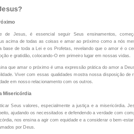
 Jesus?
Próximo
te de Jesus, é essencial seguir Seus ensinamentos, começ
s acima de todas as coisas e amar ao próximo como a nós mes
ase de toda a Lei e os Profetas, revelando que o amor é o cen
oção e gratidão, colocando-O em primeiro lugar em nossas vidas.
ina que amar o próximo é uma expressão prática do amor a Deus
mildade. Viver com essas qualidades mostra nossa disposição de ref
dade em nosso relacionamento com os outros.
 a Misericórdia
aticar Seus valores, especialmente a justiça e a misericórdia. J
eito, ajudando os necessitados e defendendo a verdade com compai
órdia, nos ensina a agir com equidade e a considerar o bem-esta
 amados por Deus.