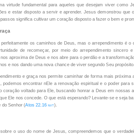
 virtude fundamental para aqueles que desejam viver como Jes
ões e estar disposto a servir e aprender. Jesus demonstrou que 
 passos significa cultivar um coração disposto a fazer o bem e pro
Graça
 perfeitamente os caminhos de Deus, mas o arrependimento é o 
rtunidade de recomeçar, por meio do arrependimento sincero e
nos aproxima de Deus e nos abre para o perdão e a transformação
o-nos e nos dando uma nova chance de viver segundo Seu propósito
ndimento e graça nos permite caminhar de forma mais próxima a
podemos encontrar nEle a renovação espiritual e o poder para 
o coração voltado para Ele, buscando honrar a Deus em nossas a
 que Ele nos concede.
O que está esperando? Levante-se e seja bat
 do Senhor (
Atos 22.16
).
NVT
o sobre o uso do nome de Jesus, compreendemos que o verdade