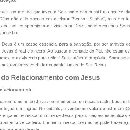
alvação
esus nos mostra que invocar Seu nome não substitui a necessid
 Céus não está apenas em declarar “Senhor, Senhor”, mas em faz
o exige um compromisso de vida com Deus, onde seguimos Se
vangelho.
e Deus é um passo essencial para a salvação, por ser através 
Jesus é real e sincero. Ao buscar a vontade do Pai, não estam
mos, mas vivendo para refletir Seu caráter e propósito. Somente 
 nos tornamos verdadeiros participantes de Seu Reino.
a do Relacionamento com Jesus
Relacionamento
carem o nome de Jesus em momentos de necessidade, buscando 
roteção e milagres. No entanto, o verdadeiro valor de estar em Cr
erença entre invocar o nome de Jesus para situações específicas e
onamento verdadeiro. Enquanto invocar Seu nome pode trazer aju
ansformação de vida.