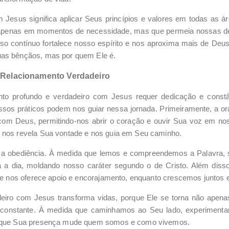
Jesus significa aplicar Seus princípios e valores em todas as ár
 apenas em momentos de necessidade, mas que permeia nossas dec
o contínuo fortalece nosso espírito e nos aproxima mais de De
uas bênçãos, mas por quem Ele é.
Relacionamento Verdadeiro
nto profundo e verdadeiro com Jesus requer dedicação e const
assos práticos podem nos guiar nessa jornada. Primeiramente, a 
com Deus, permitindo-nos abrir o coração e ouvir Sua voz em nos
 nos revela Sua vontade e nos guia em Seu caminho.
é a obediência. À medida que lemos e compreendemos a Palavra,
 a dia, moldando nosso caráter segundo o de Cristo. Além dis
é e nos oferece apoio e encorajamento, enquanto crescemos juntos
eiro com Jesus transforma vidas, porque Ele se torna não apena
constante. À medida que caminhamos ao Seu lado, experiment
o que Sua presença mude quem somos e como vivemos.