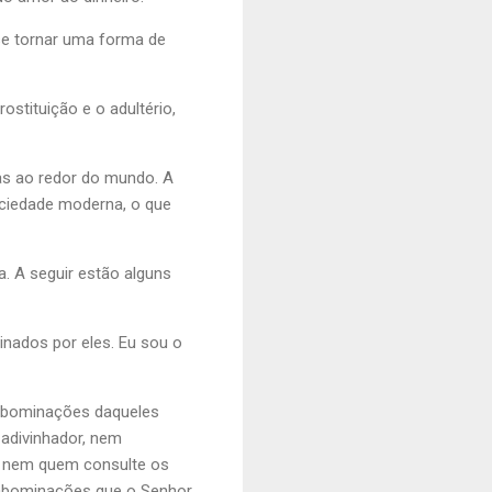
se tornar uma forma de
stituição e o adultério,
ras ao redor do mundo. A
ociedade moderna, o que
a. A seguir estão alguns
inados por eles. Eu sou o
 abominações daqueles
 adivinhador, nem
, nem quem consulte os
 abominações que o Senhor,