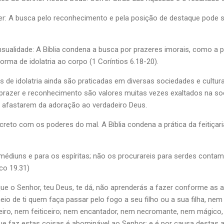
r: A busca pelo reconhecimento e pela posição de destaque pode 
ualidade: A Bíblia condena a busca por prazeres imorais, como a pro
rma de idolatria ao corpo (1 Coríntios 6.18-20).
s de idolatria ainda são praticadas em diversas sociedades e cultu
, prazer e reconhecimento são valores muitas vezes exaltados na s
e afastarem da adoração ao verdadeiro Deus.
creto com os poderes do mal. A Bíblia condena a prática da feitiçari
 médiuns e para os espíritas; não os procurareis para serdes contam
co 19.31)
que o Senhor, teu Deus, te dá, não aprenderás a fazer conforme as
io de ti quem faça passar pelo fogo a seu filho ou a sua filha, nem
eiro, nem feiticeiro; nem encantador, nem necromante, nem mágico
ue faz estas coisas é abominável ao Senhor; e é por causa destas