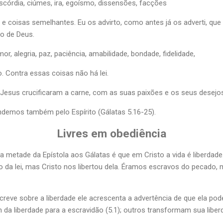
, discórdia, ciúmes, ira, egoísmo, dissensões, facções
s e coisas semelhantes. Eu os advirto, como antes já os adverti, qu
o de Deus.
or, alegria, paz, paciência, amabilidade, bondade, fidelidade,
. Contra essas coisas não há lei.
Jesus crucificaram a carne, com as suas paixões e os seus desejo
andemos também pelo Espírito (Gálatas 5.16-25).
Livres em obediência
 metade da Epístola aos Gálatas é que em Cristo a vida é liberdad
da lei, mas Cristo nos libertou dela. Éramos escravos do pecado,
reve sobre a liberdade ele acrescenta a advertência de que ela pod
m da liberdade para a escravidão (5.1); outros transformam sua libe