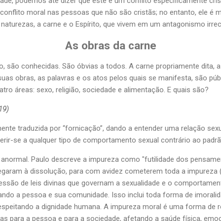
dade, podemos até dizer que este é um conflito especificamente cr
onflito moral nas pessoas que não são cristãs; no entanto, ele é m
aturezas, a carne e o Espírito, que vivem em um antagonismo irreco
As obras da carne
o, são conhecidas. São óbvias a todos. A carne propriamente dita, a
 suas obras, as palavras e os atos pelos quais se manifesta, são púb
ro áreas: sexo, religião, sociedade e alimentação. E quais são?
19)
lmente traduzida por “fornicação”, dando a entender uma relação se
rir-se a qualquer tipo de comportamento sexual contrário ao padrão
normal. Paulo descreve a impureza como "futilidade dos pensame
egaram à dissolução, para com avidez cometerem toda a impureza (E
ressão de leis divinas que governam a sexualidade e o comportamen
ando a pessoa e sua comunidade. Isso inclui toda forma de imorali
espeitando a dignidade humana. A impureza moral é uma forma de r
s para a pessoa e para a sociedade, afetando a saúde física, emocio