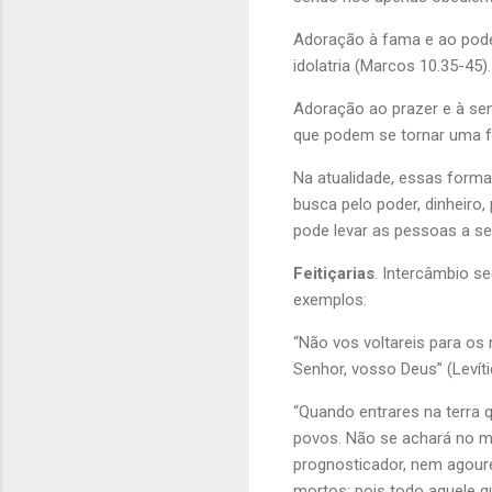
Adoração à fama e ao pode
idolatria (Marcos 10.35-45).
Adoração ao prazer e à sens
que podem se tornar uma fo
Na atualidade, essas forma
busca pelo poder, dinheiro
pode levar as pessoas a s
Feitiçarias
. Intercâmbio se
exemplos:
“Não vos voltareis para os
Senhor, vosso Deus” (Levíti
“Quando entrares na terra 
povos. Não se achará no me
prognosticador, nem agour
mortos; pois todo aquele q