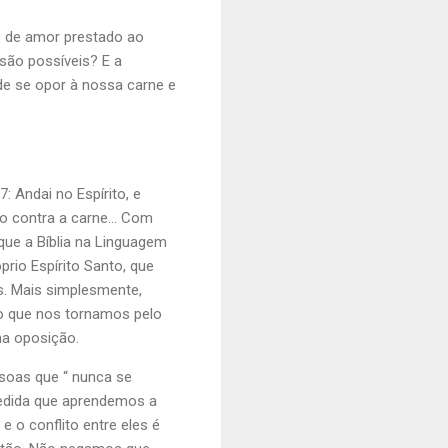
io de amor prestado ao
são possíveis? E a
ode se opor à nossa carne e
: Andai no Espírito, e
to contra a carne... Com
que a Bíblia na Linguagem
prio Espírito Santo, que
s. Mais simplesmente,
 o que nos tornamos pelo
ha oposição.
essoas que “ nunca se
edida que aprendemos a
e o conflito entre eles é