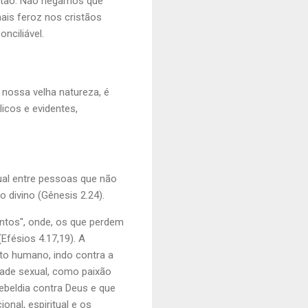
istão. Não negamos que
ais feroz nos cristãos
nciliável.
 nossa velha natureza, é
licos e evidentes,
xual entre pessoas que não
 divino (Gênesis 2.24).
ntos", onde, os que perdem
fésios 4.17,19). A
to humano, indo contra a
dade sexual, como paixão
ebeldia contra Deus e que
nal, espiritual e os