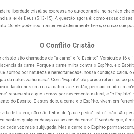
adeira liberdade cristã se expressa no autocontrole, no serviço che
cia à lei de Deus (5.13-15). A questão agora é: como essas coisas 
Santo. Só ele pode nos manter verdadeiramente livres, o único que p
O Conflito Cristão
cristão são chamados de “a carne” e “o Espírito”. Versículos 16 e 17
scência da carne. Porque a carne milita contra o Espírito, e o Espíri
 que somos por natureza e hereditariedade, nossa condição caída, o 
s da natureza humana”. Com “Espírito” ele parece referir-se ao pró
imeiro dando-nos uma nova natureza e, então, permanecendo em nó
rne” representa o que somos por nascimento natural, e “o Espírito”
to do Espírito. E estes dois, a carne e o Espírito, vivem em ferren
ivida de Lutero, não são feitos de “pau e pedra”, isto é, não são p
 sentem qualquer desejo ou anseio da carne”. É verdade que, à m
fica cada vez mais subjugada. Mas a carne e o Espírito permanecem, 