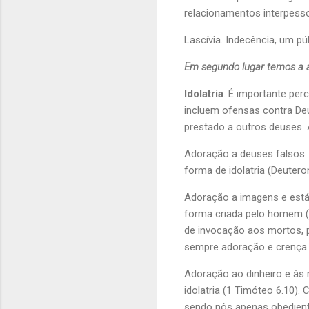
relacionamentos interpesso
Lascívia. Indecência, um pú
Em segundo lugar temos a ár
Idolatria
. É importante per
incluem ofensas contra De
prestado a outros deuses. A
Adoração a deuses falsos: 
forma de idolatria (Deutero
Adoração a imagens e estát
forma criada pelo homem (Ê
de invocação aos mortos, 
sempre adoração e crença.
Adoração ao dinheiro e às 
idolatria (1 Timóteo 6.10)
sendo nós apenas obediente