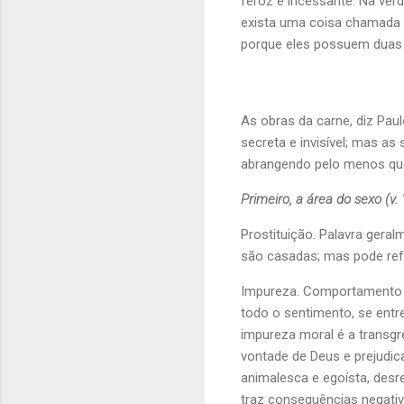
feroz e incessante. Na ver
exista uma coisa chamada c
porque eles possuem duas n
As obras da carne, diz Paul
secreta e invisível; mas as
abrangendo pelo menos quat
Primeiro, a área do sexo (v. 
Prostituição. Palavra gera
são casadas; mas pode refe
Impureza. Comportamento a
todo o sentimento, se entr
impureza moral é a transg
vontade de Deus e prejudic
animalesca e egoísta, desr
traz consequências negativa