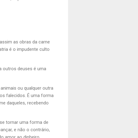
e assim as obras da carne
tria é o impudente culto
 a outros deuses é uma
 animais ou qualquer outra
ãos falecidos. É uma forma
ome daqueles, recebendo
m se tornar uma forma de
nçar, e não o contrário,
o amor ao dinheiro.