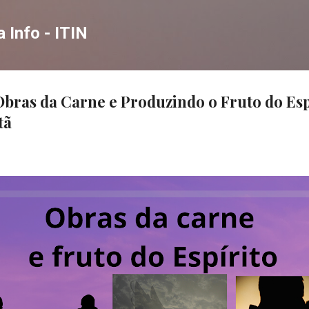
Pular para o conteúdo principal
a Info - ITIN
Obras da Carne e Produzindo o Fruto do Esp
tã