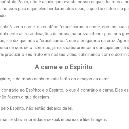
 apóstolo Paulo, não é aquilo que reveste nosso esqueleto, mas a 
 nossos pais e que eles herdaram dos seus, e que foi distorcida pe
ado.
 satisfazer a carne, os cristãos “crucificaram a carne, com as suas
 totalmente as reivindicações de nossa natureza inferior para nos g
s, ele diz que nós a “crucificamos”, que a pregamos na cruz. Agor
essa de que, se o fizermos, jamais satisfaremos a concupiscência da
 vai produzir o seu fruto em nossas vidas, culminando com o domínio 
A carne e o Espírito
Espírito, e de modo nenhum satisfarão os desejos da carne.
 contrário ao Espírito; e o Espírito, o que é contrário à carne. Eles
não fazem o que desejam.
elo Espírito, não estão debaixo da lei.
manifestas: imoralidade sexual, impureza e libertinagem;