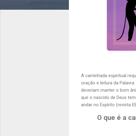
A caminhada espiritual req
oração e leitura da Palavr
deveriam manter o bom ânim
que o nascido de Deus tem 
andar no Espírito (revista 
O que é a ca