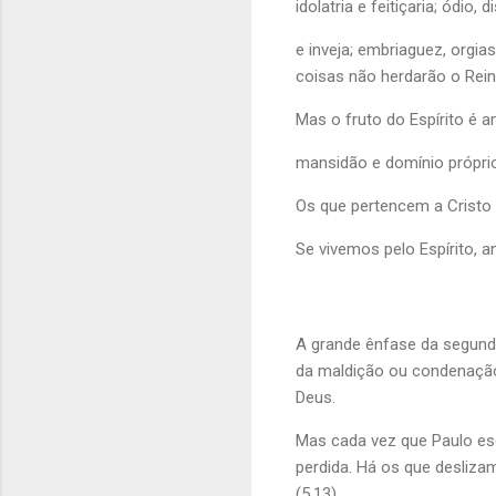
idolatria e feitiçaria; ódio
e inveja; embriaguez, orgia
coisas não herdarão o Rein
Mas o fruto do Espírito é am
mansidão e domínio próprio
Os que pertencem a Cristo 
Se vivemos pelo Espírito, 
A grande ênfase da segunda
da maldição ou condenação 
Deus.
Mas cada vez que Paulo esc
perdida. Há os que desliza
(5.13).