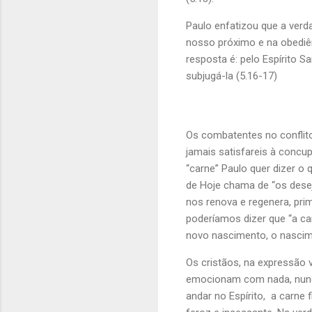
Paulo enfatizou que a verd
nosso próximo e na obediên
resposta é: pelo Espírito 
subjugá-la (5.16-17)
Os combatentes no conflito 
jamais satisfareis à concupi
“carne” Paulo quer dizer o
de Hoje chama de “os desejo
nos renova e regenera, pr
poderíamos dizer que “a ca
novo nascimento, o nascimen
Os cristãos, na expressão v
emocionam com nada, nunca
andar no Espírito, a carne 