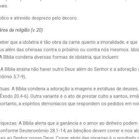
ais.
blico e atrevido desprezo pelo decoro.
ea da religião (v. 20)
ceber que a idolatria é tão obra da carne quanto a imoralidade, e qu
us além das ofensas contra o próximo ou contra nós mesmos. Idola
 Bíblia condena diversas formas de idolatria, que incluem:
A Bíblia ensina não haver outro Deus além do Senhor e a adoração
nômio 5.7-9).
uas: A Bíblia condena a adoração a imagens e estátuas de deuses,
xodo 20.4-6). Outra variante é o ato de prestar culto a santos, irm
portanto, a espíritos demoníacos que respondem os pedidos em n
riquezas: A Bíblia alerta que a ganância e o amor ao dinheiro pode
. Conforme Deuteronômio 28.1-14, as bênçãos devem correr e nos alca
s ao Senhor nosso Deus. Correr atrás das riquezas é o resultado d