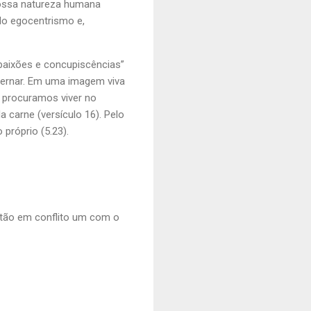
nossa natureza humana
lo egocentrismo e,
 paixões e concupiscências”
overnar. Em uma imagem viva
a procuramos viver no
 carne (versículo 16). Pelo
próprio (5.23).
 estão em conflito um com o