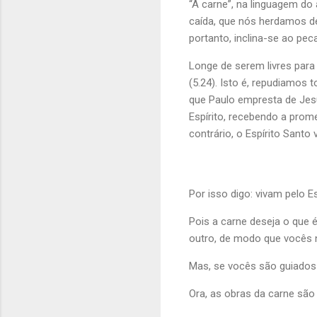
“A carne”, na linguagem do
caída, que nós herdamos de
portanto, inclina-se ao pec
Longe de serem livres para
(5.24). Isto é, repudiamos
que Paulo empresta de Jesu
Espírito, recebendo a prom
contrário, o Espírito Santo
Por isso digo: vivam pelo 
Pois a carne deseja o que é
outro, de modo que vocês 
Mas, se vocês são guiados p
Ora, as obras da carne são 