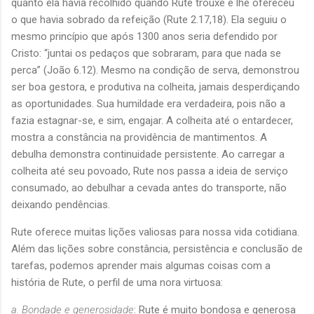
quanto ela havia recolhido quando Rute trouxe e lhe ofereceu
o que havia sobrado da refeição (Rute 2.17,18). Ela seguiu o
mesmo princípio que após 1300 anos seria defendido por
Cristo: “juntai os pedaços que sobraram, para que nada se
perca” (João 6.12). Mesmo na condição de serva, demonstrou
ser boa gestora, e produtiva na colheita, jamais desperdiçando
as oportunidades. Sua humildade era verdadeira, pois não a
fazia estagnar-se, e sim, engajar. A colheita até o entardecer,
mostra a constância na providência de mantimentos. A
debulha demonstra continuidade persistente. Ao carregar a
colheita até seu povoado, Rute nos passa a ideia de serviço
consumado, ao debulhar a cevada antes do transporte, não
deixando pendências.
Rute oferece muitas lições valiosas para nossa vida cotidiana.
Além das lições sobre constância, persistência e conclusão de
tarefas, podemos aprender mais algumas coisas com a
história de Rute, o perfil de uma nora virtuosa:
a. Bondade e generosidade
: Rute é muito bondosa e generosa