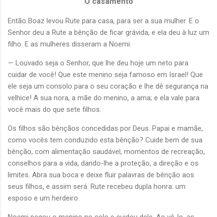
O casamento
Então Boaz levou Rute para casa, para ser a sua mulher. E o
Senhor deu a Rute a bênção de ficar grávida, e ela deu à luz um
filho. E as mulheres disseram a Noemi:
— Louvado seja o Senhor, que lhe deu hoje um neto para
cuidar de você! Que este menino seja famoso em Israel! Que
ele seja um consolo para o seu coração e lhe dê segurança na
velhice! A sua nora, a mãe do menino, a ama; e ela vale para
você mais do que sete filhos.
Os filhos são bênçãos concedidas por Deus. Papai e mamãe,
como vocês tem conduzido esta bênção? Cuide bem de sua
bênção, com alimentação saudável, momentos de recreação,
conselhos para a vida, dando-lhe a proteção, a direção e os
limites. Abra sua boca e deixe fluir palavras de bênção aos
seus filhos, e assim será. Rute recebeu dupla honra: um
esposo e um herdeiro.