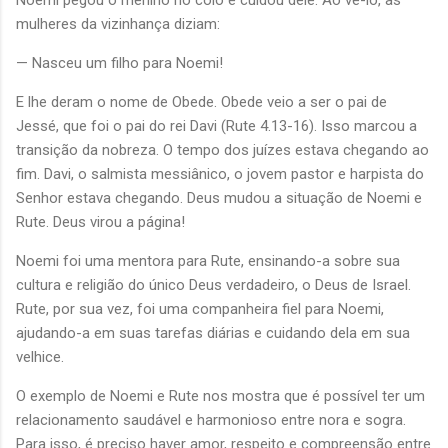
Noemi pegou o menino no colo e cuidou dele. Ao vê-lo, as
mulheres da vizinhança diziam:
— Nasceu um filho para Noemi!
E lhe deram o nome de Obede. Obede veio a ser o pai de
Jessé, que foi o pai do rei Davi (Rute 4.13-16). Isso marcou a
transição da nobreza. O tempo dos juízes estava chegando ao
fim. Davi, o salmista messiânico, o jovem pastor e harpista do
Senhor estava chegando. Deus mudou a situação de Noemi e
Rute. Deus virou a página!
Noemi foi uma mentora para Rute, ensinando-a sobre sua
cultura e religião do único Deus verdadeiro, o Deus de Israel.
Rute, por sua vez, foi uma companheira fiel para Noemi,
ajudando-a em suas tarefas diárias e cuidando dela em sua
velhice.
O exemplo de Noemi e Rute nos mostra que é possível ter um
relacionamento saudável e harmonioso entre nora e sogra.
Para isso, é preciso haver amor, respeito e compreensão entre