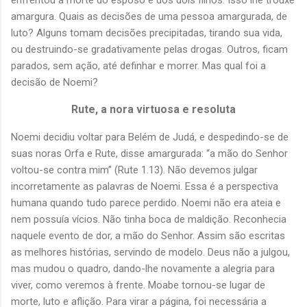
enfrentou a morte do esposo e dos dois filhos. Isso lhe trouxe
amargura. Quais as decisões de uma pessoa amargurada, de
luto? Alguns tomam decisões precipitadas, tirando sua vida,
ou destruindo-se gradativamente pelas drogas. Outros, ficam
parados, sem ação, até definhar e morrer. Mas qual foi a
decisão de Noemi?
Rute, a nora virtuosa e resoluta
Noemi decidiu voltar para Belém de Judá, e despedindo-se de
suas noras Orfa e Rute, disse amargurada: “a mão do Senhor
voltou-se contra mim” (Rute 1.13). Não devemos julgar
incorretamente as palavras de Noemi. Essa é a perspectiva
humana quando tudo parece perdido. Noemi não era ateia e
nem possuía vícios. Não tinha boca de maldição. Reconhecia
naquele evento de dor, a mão do Senhor. Assim são escritas
as melhores histórias, servindo de modelo. Deus não a julgou,
mas mudou o quadro, dando-lhe novamente a alegria para
viver, como veremos à frente. Moabe tornou-se lugar de
morte, luto e aflição. Para virar a página, foi necessária a