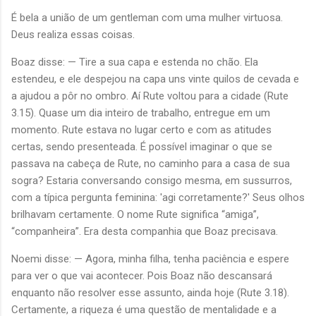
É bela a união de um gentleman com uma mulher virtuosa.
Deus realiza essas coisas.
Boaz disse: — Tire a sua capa e estenda no chão. Ela
estendeu, e ele despejou na capa uns vinte quilos de cevada e
a ajudou a pôr no ombro. Aí Rute voltou para a cidade (Rute
3.15). Quase um dia inteiro de trabalho, entregue em um
momento. Rute estava no lugar certo e com as atitudes
certas, sendo presenteada. É possível imaginar o que se
passava na cabeça de Rute, no caminho para a casa de sua
sogra? Estaria conversando consigo mesma, em sussurros,
com a típica pergunta feminina: 'agi corretamente?' Seus olhos
brilhavam certamente. O nome Rute significa “amiga”,
“companheira”. Era desta companhia que Boaz precisava.
Noemi disse: — Agora, minha filha, tenha paciência e espere
para ver o que vai acontecer. Pois Boaz não descansará
enquanto não resolver esse assunto, ainda hoje (Rute 3.18).
Certamente, a riqueza é uma questão de mentalidade e a