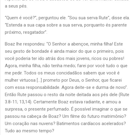
a seus pés.
“Quem é você?”, perguntou ele. “Sou sua serva Rute”, disse ela.
“Estenda a sua capa sobre a sua serva, porquanto és parente
próximo, resgatador”.
Boaz lhe respondeu: “O Senhor a abençoe, minha filha! Este
seu gesto de bondade é ainda maior do que o primeiro, pois
você poderia ter ido atrás dos mais jovens, ricos ou pobres!
Agora, minha filha, não tenha medo; farei por você tudo o que
me pedir. Todos os meus concidadãos sabem que você é
mulher virtuosa […] prometo por Deus, o Senhor, que ficarei
com essa responsabilidade. Agora deite-se e durma de novo”.
Então Rute passou o resto da noite deitada aos pés dele (Rute
3.8-11; 13,14). Certamente Boaz estava radiante, e amou a
surpresa, o presente perfumado. É possível imaginar o que se
passou na cabeça de Boaz? Um filme do futuro matrimônio?
Um coração nas nuvens? Batimentos cardíacos acelerados?
Tudo ao mesmo tempo?