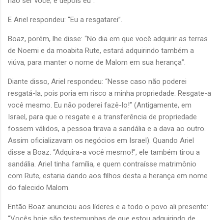
não ser você; e depois eu”.
E Ariel respondeu: “Eu a resgatarei”.
Boaz, porém, lhe disse: “No dia em que você adquirir as terras
de Noemi e da moabita Rute, estará adquirindo também a
viúva, para manter o nome de Malom em sua herança”.
Diante disso, Ariel respondeu: “Nesse caso não poderei
resgatá-la, pois poria em risco a minha propriedade. Resgate-a
você mesmo. Eu não poderei fazê-lo!” (Antigamente, em
Israel, para que o resgate e a transferência de propriedade
fossem válidos, a pessoa tirava a sandália e a dava ao outro.
Assim oficializavam os negócios em Israel). Quando Ariel
disse a Boaz: “Adquira-a você mesmo!”, ele também tirou a
sandália. Ariel tinha família, e quem contraísse matrimônio
com Rute, estaria dando aos filhos desta a herança em nome
do falecido Malom.
Então Boaz anunciou aos líderes e a todo o povo ali presente:
“Vocês hoje são testemunhas de que estou adquirindo de