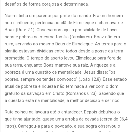
desafios de forma corajosa e determinada.
Noemi tinha um parente por parte do marido. Era um homem
rico e influente, pertencia ao clã de Elimeleque e chamava-se
Boaz (Rute 2.1). Observamos aqui a possibilidade de haver
ricos e pobres na mesma família (familiares). Boaz não era
ruim, servindo ao mesmo Deus de Elimeleque. As terras para o
plantio estavam divididas entre todos desde a posse da terra
prometida. O tempo de aperto levou Elimeleque para fora de
sua terra, enquanto Boaz manteve sua raiz. A riqueza e a
pobreza é uma questão de mentalidade. Jesus disse: “os
pobres, sempre os tendes convosco” (João 12.8). Esse estado
atual de pobreza e riqueza não tem nada a ver com o dom
gratuito da salvação em Cristo (Romanos 6.23). Sabendo que
a questão está na mentalidade, a melhor decisão é ser rico.
Rute colheu na lavoura até o entardecer. Depois debulhou o
que tinha ajuntado: quase uma arroba de cevada (cerca de 36,4
litros). Carregou-a para o povoado, e sua sogra observou o