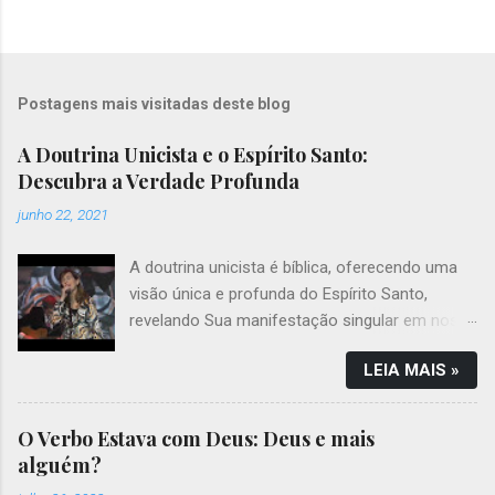
Postagens mais visitadas deste blog
A Doutrina Unicista e o Espírito Santo:
Descubra a Verdade Profunda
junho 22, 2021
A doutrina unicista é bíblica, oferecendo uma
visão única e profunda do Espírito Santo,
revelando Sua manifestação singular em nossa
vida. Introdução Que a paz do Senhor Jesus
LEIA MAIS »
esteja contigo, querido leitor! Nosso objetivo é
esclarecer uma questão que gera muitas
dúvidas entre os cristãos: quem é o Espírito
O Verbo Estava com Deus: Deus e mais
Santo de Deus conforme a doutrina unicista?
alguém?
Nesta postagem, exploraremos a unicidade de