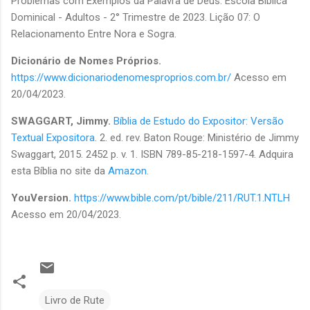
Problemas com Exemplos da Palavra de Deus. Escola Bíblica
Dominical - Adultos - 2° Trimestre de 2023. Lição 07: O
Relacionamento Entre Nora e Sogra.
Dicionário de Nomes Próprios.
https://www.dicionariodenomesproprios.com.br/
Acesso em
20/04/2023.
SWAGGART, Jimmy.
Bíblia de Estudo do Expositor: Versão
Textual Expositora
. 2. ed. rev. Baton Rouge: Ministério de Jimmy
Swaggart, 2015. 2452 p. v. 1. ISBN 789-85-218-1597-4. Adquira
esta Bíblia no site da
Amazon
.
YouVersion.
https://www.bible.com/pt/bible/211/RUT.1.NTLH
Acesso em 20/04/2023.
Livro de Rute