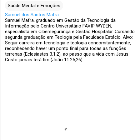
Saúde Mental e Emoções
Samuel dos Santos Mafra
Samuel Mafra, graduado em Gestão da Tecnologia da
Informação pelo Centro Universitário FAVIP WYDEN,
especialista em Cibersegurança e Gestão Hospitalar. Cursando
segunda graduação em Teologia pela Faculdade Estácio. Alvo:
Seguir carreira em tecnologia e teologia concomitantemente,
reconhecendo haver um ponto final para todas as funções
terrenas (Eclesiastes 3.1,2), ao passo que a vida com Jesus
Cristo jamais terá fim (João 11.25,26).
C
o
m
e
n
t
á
r