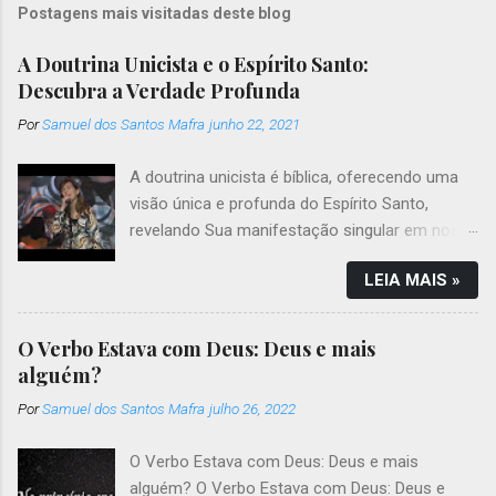
Postagens mais visitadas deste blog
A Doutrina Unicista e o Espírito Santo:
Descubra a Verdade Profunda
Por
Samuel dos Santos Mafra
junho 22, 2021
A doutrina unicista é bíblica, oferecendo uma
visão única e profunda do Espírito Santo,
revelando Sua manifestação singular em nossa
vida. Introdução Que a paz do Senhor Jesus
LEIA MAIS »
esteja contigo, querido leitor! Nosso objetivo é
esclarecer uma questão que gera muitas
dúvidas entre os cristãos: quem é o Espírito
O Verbo Estava com Deus: Deus e mais
Santo de Deus conforme a doutrina unicista?
alguém?
Nesta postagem, exploraremos a unicidade de
Por
Samuel dos Santos Mafra
julho 26, 2022
Deus, em uma análise singular sobre a
natureza do Espírito Santo. Abordaremos essa
O Verbo Estava com Deus: Deus e mais
perspectiva teológica, que sustenta a
alguém? O Verbo Estava com Deus: Deus e
existência de um único Deus, um único Ser,