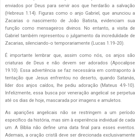
enviados por Deus para servir aos que herdarão a salvação
(Hebreus 1.14). Figuras como o anjo Gabriel, que anunciou a
Zacarias o nascimento de João Batista, evidenciam sua
função como mensageiros divinos. No entanto, a visita de
Gabriel também representou o julgamento da incredulidade de
Zacarias, silenciando-o temporariamente (Lucas 1.19-20).
É importante lembrar que, assim como nós, os anjos são
criaturas de Deus e não devem ser adorados (Apocalipse
19.10). Essa advertência se faz necessária em contraponto à
tentação que Jesus enfrentou no deserto, quando Satanás,
líder dos anjos caídos, lhe pediu adoração (Mateus 4.9-10).
Infelizmente, essa busca por veneração angelical se perpetua
até os dias de hoje, mascarada por imagens e amuletos.
As aparições angelicais não se restringem a um período
específico da história, mas sim à experiência individual de cada
um. A Bíblia não define uma data final para esses eventos.
Ademais, a oração cristã deve ser direcionada exclusivamente