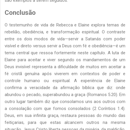
são exemplos a serem seguidos.
Conclusão
O testemunho de vida de Rebecca e Elaine explora temas de
rebelião, obediência, e transformação espiritual. O contraste
entre os dois modos de vida—servir a Satanás com poder
visível e direto versus servir a Deus com fé e obediência—é um
tema central que ressoa fortemente neste capítulo. A luta de
Elaine para aceitar e viver segundo os mandamentos de um
Deus invisível representa a dificuldade de muitos em aceitar a
fé cristã genuína após viverem em contextos de poder e
controle humano ou espiritual. A experiência de Elaine
confirma a veracidade da afirmação bíblica que diz: onde
abundou o pecado, superabundou a graça (Romanos 5.20). Em
outro lugar também diz que consolamos uns aos outros com
a consolação com que fomos consolados (2 Coríntios 1.4).
Deus, em sua infinita graça, restaura pessoas do mundo das
feitiçarias, para que estas alcancem outros na mesma
situação. Jesus Cristo liberta pessoas da miséria, da maldição,