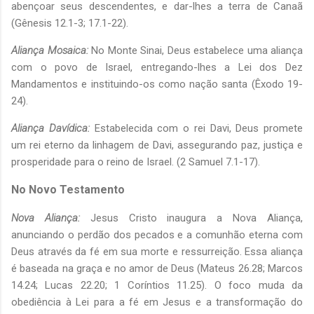
abençoar seus descendentes, e dar-lhes a terra de Canaã
(Gênesis 12.1-3; 17.1-22).
Aliança Mosaica:
No Monte Sinai, Deus estabelece uma aliança
com o povo de Israel, entregando-lhes a Lei dos Dez
Mandamentos e instituindo-os como nação santa (Êxodo 19-
24).
Aliança Davídica:
Estabelecida com o rei Davi, Deus promete
um rei eterno da linhagem de Davi, assegurando paz, justiça e
prosperidade para o reino de Israel. (2 Samuel 7.1-17).
No Novo Testamento
Nova Aliança:
Jesus Cristo inaugura a Nova Aliança,
anunciando o perdão dos pecados e a comunhão eterna com
Deus através da fé em sua morte e ressurreição. Essa aliança
é baseada na graça e no amor de Deus (Mateus 26.28; Marcos
14.24; Lucas 22.20; 1 Coríntios 11.25). O foco muda da
obediência à Lei para a fé em Jesus e a transformação do