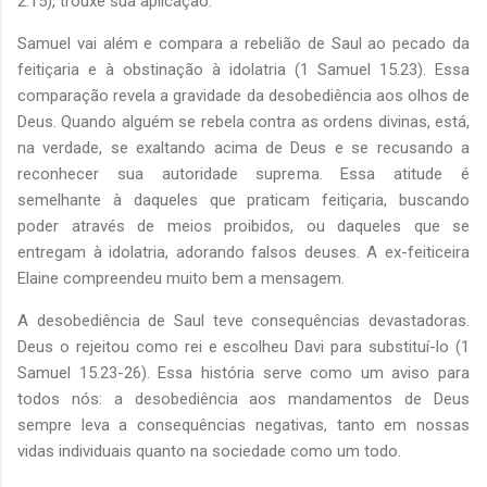
2.15), trouxe sua aplicação.
Samuel vai além e compara a rebelião de Saul ao pecado da
feitiçaria e à obstinação à idolatria (1 Samuel 15.23). Essa
comparação revela a gravidade da desobediência aos olhos de
Deus. Quando alguém se rebela contra as ordens divinas, está,
na verdade, se exaltando acima de Deus e se recusando a
reconhecer sua autoridade suprema. Essa atitude é
semelhante à daqueles que praticam feitiçaria, buscando
poder através de meios proibidos, ou daqueles que se
entregam à idolatria, adorando falsos deuses. A ex-feiticeira
Elaine compreendeu muito bem a mensagem.
A desobediência de Saul teve consequências devastadoras.
Deus o rejeitou como rei e escolheu Davi para substituí-lo (1
Samuel 15.23-26). Essa história serve como um aviso para
todos nós: a desobediência aos mandamentos de Deus
sempre leva a consequências negativas, tanto em nossas
vidas individuais quanto na sociedade como um todo.