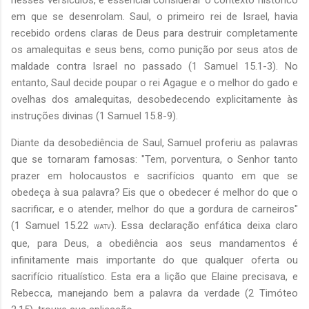
em que se desenrolam. Saul, o primeiro rei de Israel, havia
recebido ordens claras de Deus para destruir completamente
os amalequitas e seus bens, como punição por seus atos de
maldade contra Israel no passado (1 Samuel 15.1-3). No
entanto, Saul decide poupar o rei Agague e o melhor do gado e
ovelhas dos amalequitas, desobedecendo explicitamente às
instruções divinas (1 Samuel 15.8-9).
Diante da desobediência de Saul, Samuel proferiu as palavras
que se tornaram famosas: "Tem, porventura, o Senhor tanto
prazer em holocaustos e sacrifícios quanto em que se
obedeça à sua palavra? Eis que o obedecer é melhor do que o
sacrificar, e o atender, melhor do que a gordura de carneiros"
(1 Samuel 15.22
). Essa declaração enfática deixa claro
WATV
que, para Deus, a obediência aos seus mandamentos é
infinitamente mais importante do que qualquer oferta ou
sacrifício ritualístico. Esta era a lição que Elaine precisava, e
Rebecca, manejando bem a palavra da verdade (2 Timóteo